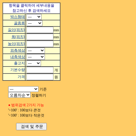
항목을 클릭하여 세부내용을
참고하신 후 검색하세요
박스형태
골종류
길이(외치)
mm
폭(외치)
mm
높이(외치)
mm
외측색상
내측색상
출고지
기본수량
개
가격
원
기준
정렬하기
● 범위검색 2가지 가능
'>100' : 100보다 큰것
'<100' : 100보다 작은것